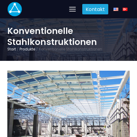
Zum
Kontakt
Inhalt
springen
Konventionelle
Stahlkonstruktionen
Start
/
Produkte
/
Konventionelle Stahlkonstruktionen