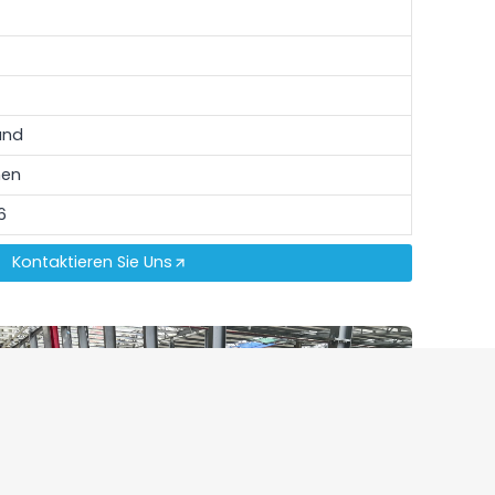
and
nen
6
Kontaktieren Sie Uns